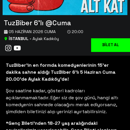
TuzBiber 6'lı @Cuma
05 HAZIRAN 2026 CUMA
20:00
İSTANBUL
-
Aylak Kadıköy
BİLET AL
TuzBiber’in en formda komedyenlerinin 15’er
dakika sahne aldığı TuzBiber 6’lı 5 Haziran Cuma
20.00'de Aylak Kadıköy’de!
Şov saatine kadar, gösteri kadroları
açıklanmamaktadır. Eğer siz de şov günü, hangi altı
komedyenin sahnede olacağını merak ediyorsanız,
şimdiden biletinizi alıp yerinizi ayırtabilirsiniz.
*Genç Bileti'nden 18-27 yaş aralığındaki