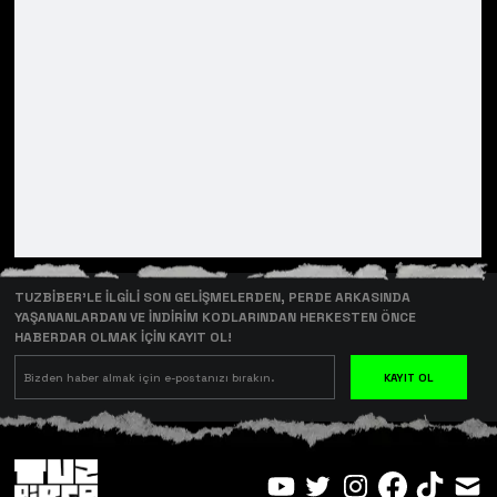
TUZBİBER’LE İLGİLİ SON GELİŞMELERDEN, PERDE ARKASINDA
YAŞANANLARDAN VE İNDİRİM KODLARINDAN HERKESTEN ÖNCE
HABERDAR OLMAK İÇİN KAYIT OL!
KAYIT OL