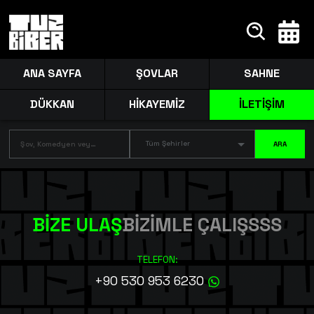
ANA SAYFA
ŞOVLAR
SAHNE
DÜKKAN
HİKAYEMİZ
İLETİŞİM
Tüm Şehirler
ARA
BİZE ULAŞ
BİZİMLE ÇALIŞ
SSS
TELEFON:
+90 530 953 6230