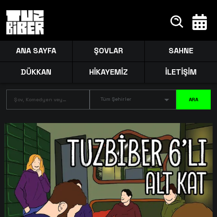
ANA SAYFA
ŞOVLAR
SAHNE
DÜKKAN
HİKAYEMİZ
İLETİŞİM
Tüm Şehirler
ARA