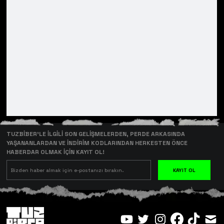
TUZBİBER’LE İLGİLİ SON GELİŞMELERDEN, PERDE ARKASINDA
YAŞANANLARDAN VE İNDİRİM KODLARINDAN HERKESTEN ÖNCE
HABERDAR OLMAK İÇİN KAYIT OL!
KAYIT OL