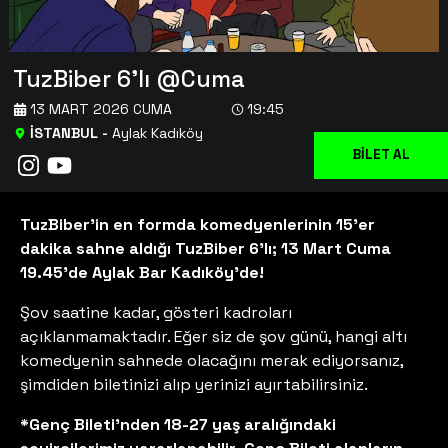
TuzBiber 6'lı @Cuma
13 MART 2026 CUMA
19:45
İSTANBUL
-
Aylak Kadıköy
BİLET AL
TuzBiber’in en formda komedyenlerinin 15’er
dakika sahne aldığı TuzBiber 6’lı; 13 Mart Cuma
19.45'de Aylak Bar Kadıköy’de!
Şov saatine kadar, gösteri kadroları
açıklanmamaktadır. Eğer siz de şov günü, hangi altı
komedyenin sahnede olacağını merak ediyorsanız,
şimdiden biletinizi alıp yerinizi ayırtabilirsiniz.
*Genç Bileti'nden 18-27 yaş aralığındaki