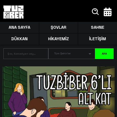
ANA SAYFA
ŞOVLAR
SAHNE
DÜKKAN
HİKAYEMİZ
İLETİŞİM
Tüm Şehirler
ARA