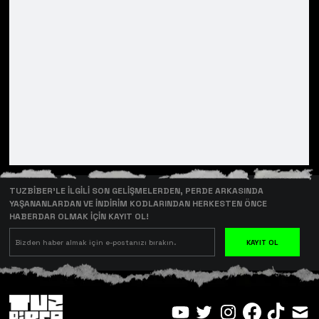
TUZBİBER’LE İLGİLİ SON GELİŞMELERDEN, PERDE ARKASINDA
YAŞANANLARDAN VE İNDİRİM KODLARINDAN HERKESTEN ÖNCE
HABERDAR OLMAK İÇİN KAYIT OL!
KAYIT OL