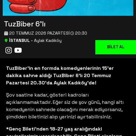
TuzBiber 6'lı
20 TEMMUZ 2026 PAZARTESI
20:30
İSTANBUL
-
Aylak Kadıköy
BİLET AL
TuzBiber’in en formda komedyenlerinin 15’er
dakika sahne aldığı TuzBiber 6’lı 20 Temmuz
Pazartesi 20.30'da Aylak Kadıköy’de!
Şov saatine kadar, gösteri kadroları
açıklanmamaktadır. Eğer siz de şov günü, hangi altı
komedyenin sahnede olacağını merak ediyorsanız,
şimdiden biletinizi alıp yerinizi ayırtabilirsiniz.
*Genç Bileti'nden 18-27 yaş aralığındaki