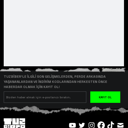
TUZBİBER’LE İLGİLİ SON GELİŞMELERDEN, PERDE ARKASINDA
YAŞANANLARDAN VE İNDİRİM KODLARINDAN HERKESTEN ÖNCE
HABERDAR OLMAK İÇİN KAYIT OL!
KAYIT OL