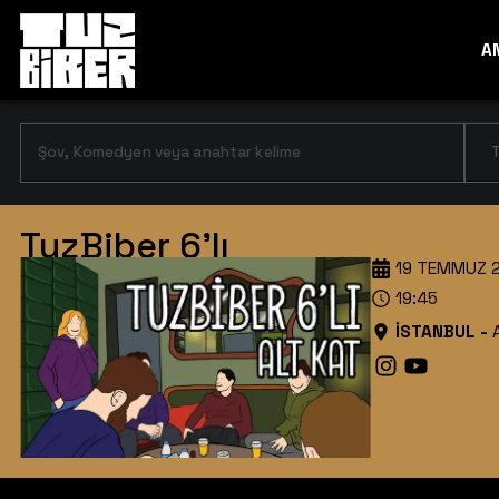
A
T
TuzBiber 6'lı
19 TEMMUZ 
19:45
İSTANBUL
-