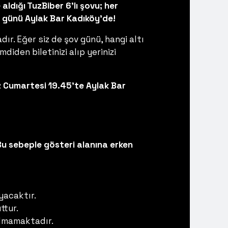
aldığı TuzBiber 6’lı şovu; her
günü Aylak Bar Kadıköy’de!
r. Eğer siz de şov günü, hangi altı
iden biletinizi alıp yerinizi
z Cumartesi 19.45'te Aylak Bar
Bu sebeple gösteri alanına erken
yacaktır.
ttur.
pılmamaktadır.