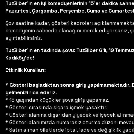
TuzBiber’in en iyi komedyenlerinin 15’er dakika sahne 
Pazartesi, Çarşamba, Perşembe, Cuma ve Cumartesi 
Şov saatine kadar, gösteri kadroları açıklanmamaktadı
komedyenin sahnede olacağını merak ediyorsanız, şimd
ayırtabilirsiniz.
TuzBiber’in en tadında şovu: TuzBiber 6’lı, 19 Temmu
Kadıköy’de!
Etkinlik Kuralları:
* Gösteri başladıktan sonra giriş yapılmamaktadır. 
gelmenizi rica ederiz.
* 18 yaşından küçükler şova giriş yapamaz.
* Gösteri sırasında sigara içmek yasaktır.
* Gösteri alanına dışarıdan yiyecek ve içecek alınma
* Gösteri alanımızda numarasız oturma düzeni mevcu
* Satın alınan biletlerde iptal, iade ve değişiklik ya