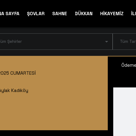
NA SAYFA
ŞOVLAR
SAHNE
DÜKKAN
HİKAYEMİZ
İL
üm Şehirler
Tüm Tar
Ödeme 
2025 CUMARTESI
Aylak Kadıköy