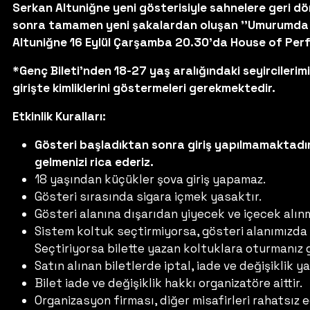
Serkan Altuniğne yeni gösterisiyle sahnelere geri dö
sonra tamamen yeni şakalardan oluşan ''Umurumda Değ
Altuniğne 16 Eylül Çarşamba 20.30'da House of Pe
*Genç Bileti'nden 18-27 yaş aralığındaki seyircilerimiz
girişte kimliklerini göstermeleri gerekmektedir.
Etkinlik Kuralları:
Gösteri başladıktan sonra giriş yapılmamaktadır
gelmenizi rica ederiz.
18 yaşından küçükler şova giriş yapamaz.
Gösteri sırasında sigara içmek yasaktır.
Gösteri alanına dışarıdan yiyecek ve içecek alın
Sistem koltuk seçtirmiyorsa, gösteri alanımızda
Seçtiriyorsa bilette yazan koltuklara oturmanız
Satın alınan biletlerde iptal, iade ve değişiklik 
Bilet iade ve değişiklik hakkı organizatöre aittir.
Organizasyon firması, diğer misafirleri rahatsız