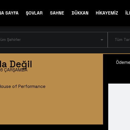
NA SAYFA
ŞOVLAR
SAHNE
DÜKKAN
HİKAYEMİZ
İL
üm Şehirler
Tüm Tar
a Değil
Ödeme 
026 ÇARŞAMBA
House of Performance