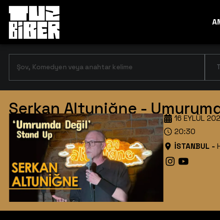
A
T
Serkan Altuniğne - Umurumd
16 EYLÜL 2
20:30
İSTANBUL
-