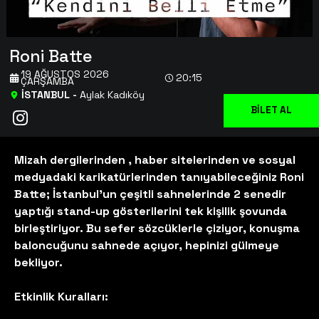
Roni Batte
19 AĞUSTOS 2026
20:15
ÇARŞAMBA
İSTANBUL
-
Aylak Kadıköy
BİLET AL
Mizah dergilerinden , haber sitelerinden ve sosyal
medyadaki karikatürlerinden tanıyabileceğiniz Roni
Batte; İstanbul’un çeşitli sahnelerinde 2 senedir
yaptığı stand-up gösterilerini tek kişilik şovunda
birleştiriyor. Bu sefer sözcüklerle çiziyor, konuşma
baloncuğunu sahnede açıyor, hepinizi gülmeye
bekliyor.
Etkinlik Kuralları: