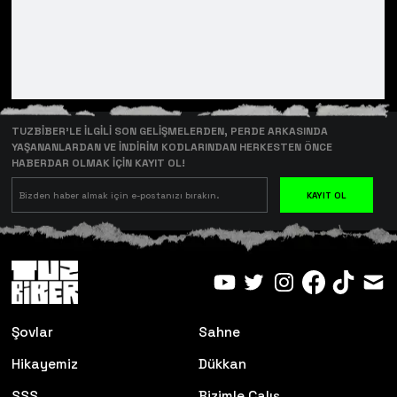
TUZBİBER’LE İLGİLİ SON GELİŞMELERDEN, PERDE ARKASINDA
YAŞANANLARDAN VE İNDİRİM KODLARINDAN HERKESTEN ÖNCE
HABERDAR OLMAK İÇİN KAYIT OL!
KAYIT OL
Şovlar
Sahne
Hikayemiz
Dükkan
SSS
Bizimle Çalış