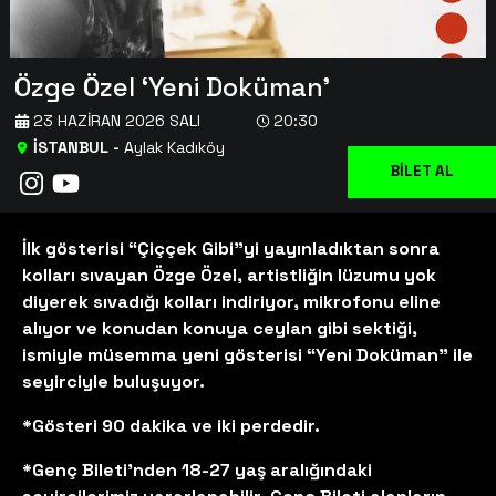
Özge Özel ‘Yeni Doküman’
23 HAZIRAN 2026 SALI
20:30
İSTANBUL
-
Aylak Kadıköy
BİLET AL
İlk gösterisi “Çiççek Gibi”yi yayınladıktan sonra
kolları sıvayan Özge Özel, artistliğin lüzumu yok
diyerek sıvadığı kolları indiriyor, mikrofonu eline
alıyor ve konudan konuya ceylan gibi sektiği,
ismiyle müsemma yeni gösterisi “Yeni Doküman” ile
seyirciyle buluşuyor.
*Gösteri 90 dakika ve iki perdedir.
*Genç Bileti'nden 18-27 yaş aralığındaki