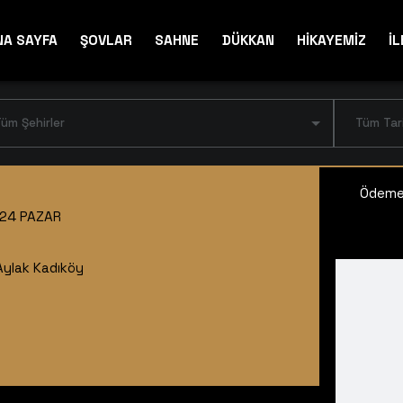
NA SAYFA
ŞOVLAR
SAHNE
DÜKKAN
HİKAYEMİZ
İL
üm Şehirler
Tüm Tar
Ödeme 
024 PAZAR
Aylak Kadıköy