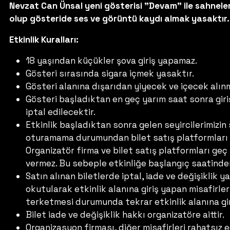
Nevzat Can Ünsal yeni gösterisi "Devam" ile sahneler
olup gösteride ses ve görüntü kaydı almak yasaktır.
Etkinlik Kuralları:
18 yaşından küçükler şova giriş yapamaz.
Gösteri sırasında sigara içmek yasaktır.
Gösteri alanına dışarıdan yiyecek ve içecek alın
Gösteri başladıktan en geç yarım saat sonra giriş 
iptal edilecektir.
Etkinlik başladıktan sonra gelen seyircilerimizin
oturamama durumundan bilet satış platformları v
Organizatör firma ve bilet satış platformları geç 
vermez. Bu sebeple etkinliğe başlangıç saatinden
Satın alınan biletlerde iptal, iade ve değişiklik 
okutularak etkinlik alanına giriş yapan misafirler
terketmesi durumunda tekrar etkinlik alanına gi
Bilet iade ve değişiklik hakkı organizatöre aittir.
Organizasyon firması, diğer misafirleri rahatsız