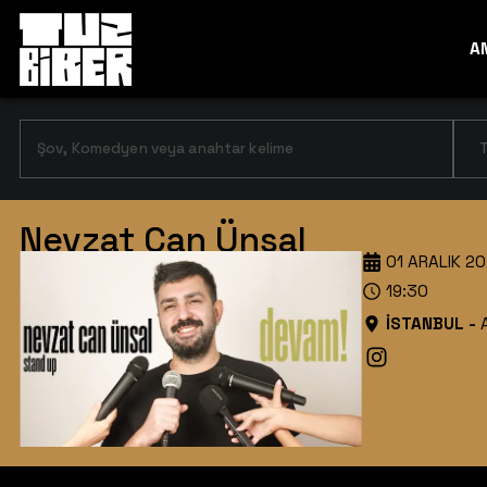
A
T
Nevzat Can Ünsal
01 ARALIK 2
19:30
İSTANBUL
-