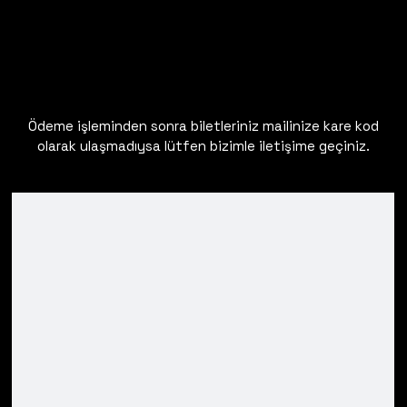
Ödeme işleminden sonra biletleriniz mailinize kare kod
olarak ulaşmadıysa lütfen bizimle iletişime geçiniz.