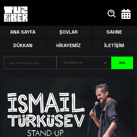
ANA SAYFA
ŞOVLAR
SAHNE
DÜKKAN
HİKAYEMİZ
İLETİŞİM
Tüm Şehirler
ARA