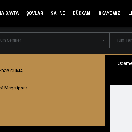
NA SAYFA
ŞOVLAR
SAHNE
DÜKKAN
HİKAYEMİZ
İL
üm Şehirler
Tüm Tar
Ödeme 
2026 CUMA
ibi Meşelipark