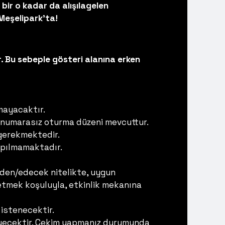
bir o kadar da alışılagelen
Meşelipark'ta!
. Bu sebeple gösteri alanına erken
mayacaktır.
 numarasız oturma düzeni mevcuttur.
 gerekmektedir.
yapılmamaktadır.
 eden/edecek nitelikte, uygun
de etmek koşuluyla, etkinlik mekanına
istenecektir.
meyecektir. Çekim yapmanız durumunda