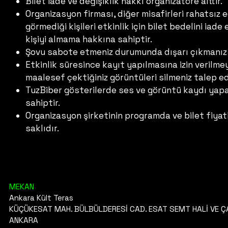
Bilet iade ve değişiklik hakkı organizatöre aittir.
Organizasyon firması, diğer misafirleri rahatsız
görmediği kişileri etkinlik için bilet bedelini ia
kişiyi almama hakkına sahiptir.
Şovu sabote etmeniz durumunda dışarı çıkmanız 
Etkinlik süresince kayıt yapılmasına izin veril
maalesef çektiğiniz görüntüleri silmeniz talep ed
TuzBiber gösterilerde ses ve görüntü kaydı yapab
sahiptir.
Organizasyon şirketinin programda ve bilet fiyat
saklıdır.
MEKAN
Ankara Kült Teras
KÜÇÜKESAT MAH. BÜLBÜLDERESİ CAD. ESAT SEMT HALİ VE ÇAR
ANKARA