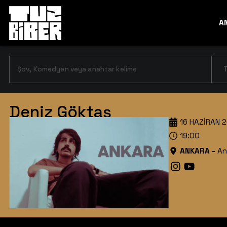
A
T
Deniz Göktaş
16 HAZIRAN 2
19:00
ANKARA
-
An