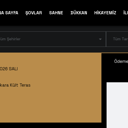
NA SAYFA
ŞOVLAR
SAHNE
DÜKKAN
HİKAYEMİZ
İL
üm Şehirler
Tüm Tar
Ödeme 
026 SALI
kara Kült Teras