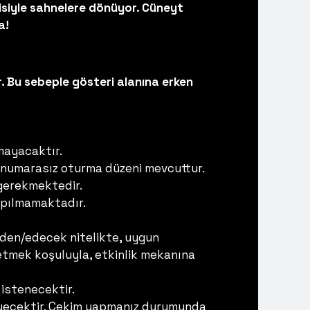
risiyle sahnelere dönüyor. Cüneyt
a!
. Bu sebeple gösteri alanına erken
mayacaktır.
 numarasız oturma düzeni mevcuttur.
 gerekmektedir.
yapılmamaktadır.
 eden/edecek nitelikte, uygun
de etmek koşuluyla, etkinlik mekanına
istenecektir.
meyecektir. Çekim yapmanız durumunda