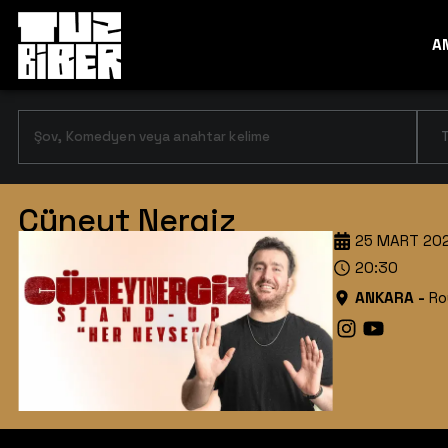
A
T
Cüneyt Nergiz
25 MART 20
20:30
ANKARA
-
Ro