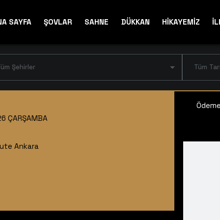
NA SAYFA
ŞOVLAR
SAHNE
DÜKKAN
HİKAYEMİZ
İL
üm Şehirler
Tüm Tar
Ödeme 
26 ÇARŞAMBA
ute Ankara