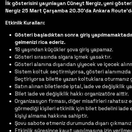
İlk gösterisini yayınlayan Cüneyt Nergiz, yeni göste
Nergiz 25 Mart Çarşamba 20.30'da Ankara Route'd
Etkinlik Kuralları:
Gösteri başladıktan sonra giriş yapılmamaktadır
gelmenizi rica ederiz.
18 yaşından küçükler şova giriş yapamaz.
Gösteri sırasında sigara içmek yasaktır.
Gösteri alanına dışarıdan yiyecek ve içecek alın
Sistem koltuk seçtirmiyorsa, gösteri alanımızda
Seçtiriyorsa bilette yazan koltuklara oturmanız
Satın alınan biletlerde iptal, iade ve değişiklik 
Bilet iade ve değişiklik hakkı organizatöre aittir.
Organizasyon firması, diğer misafirleri rahatsız
görmediği kişileri etkinlik için bilet bedelini ia
kişiyi almama hakkına sahiptir.
Şovu sabote etmeniz durumunda dışarı çıkmanız 
Etkinlik süresince kayıt yapılmasına izin veril