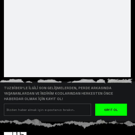
TUZBİBER’LE İLGİLİ SON GELİŞMELERDEN, PERDE ARKASINDA
YAŞANANLARDAN VE İNDİRİM KODLARINDAN HERKESTEN ÖNCE
HABERDAR OLMAK İÇİN KAYIT OL!
KAYIT OL