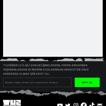
TUZBİBER’LE İLGİLİ SON GELİŞMELERDEN, PERDE ARKASINDA
YAŞANANLARDAN VE İNDİRİM KODLARINDAN HERKESTEN ÖNCE
HABERDAR OLMAK İÇİN KAYIT OL!
KAYIT OL