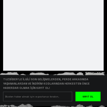
TUZBİBER’LE İLGİLİ SON GELİŞMELERDEN, PERDE ARKASINDA
YAŞANANLARDAN VE İNDİRİM KODLARINDAN HERKESTEN ÖNCE
HABERDAR OLMAK İÇİN KAYIT OL!
KAYIT OL