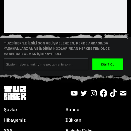
TUZBİBER’LE İLGİLİ SON GELİŞMELERDEN, PERDE ARKASINDA
YAŞANANLARDAN VE İNDİRİM KODLARINDAN HERKESTEN ÖNCE
HABERDAR OLMAK İÇİN KAYIT OL!
KAYIT OL
Şovlar
Sahne
Hikayemiz
Dükkan
SSS
Bizimle Çalış