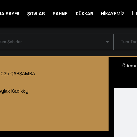
NA SAYFA
ŞOVLAR
SAHNE
DÜKKAN
HİKAYEMİZ
İL
üm Şehirler
Tüm Tar
Ödeme 
2025 ÇARŞAMBA
Aylak Kadıköy