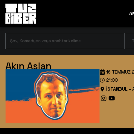
A
T
Akın Aslan
16 TEMMUZ 
21:00
İSTANBUL
-